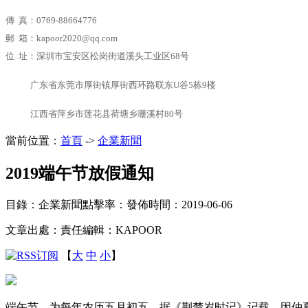
傳 真
：0769-88664776
郵 箱：kapoor2020@qq.com
位 址：深圳市宝安区松岗街道溪头工业区68号
广东省东莞市厚街镇厚街西环路联东U谷5栋9楼
江西省萍乡市莲花县荷塘乡珊溪村80号
當前位置：
首頁
->
企業新聞
2019端午节放假通知
目錄：企業新聞
點擊率：
發佈時間：2019-06-06
文章出處：
責任編輯：KAPOOR
【
大
中
小
】
端午节，为每年农历五月初五。据《荆楚岁时记》记载，因仲