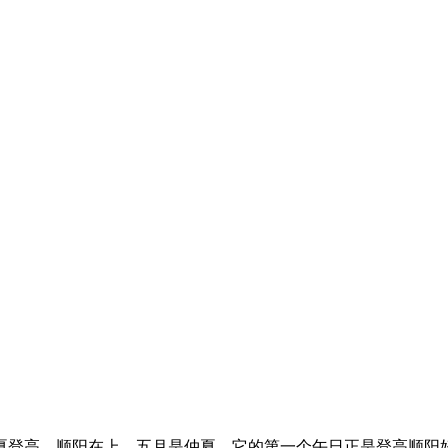
夏登高，顺阳在上，五月是仲夏，它的第一个午日正是登高顺阳好