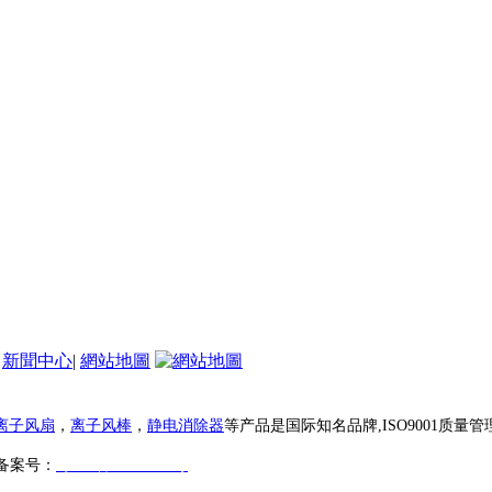
|
新聞中心
|
網站地圖
离子风扇
，
离子风棒
，
静电消除器
等产品是国际知名品牌,ISO9001质量
备案号：
粤ICP备16107580号