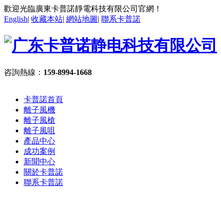
歡迎光臨廣東卡普諾靜電科技有限公司官網！
English
|
收藏本站
|
網站地圖
|
聯系卡普諾
咨詢熱線：
159-8994-1668
卡普諾首頁
離子風機
離子風槍
離子風咀
產品中心
成功案例
新聞中心
關於卡普諾
聯系卡普諾