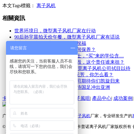
本文Tags標籤：
离子风机
相關資訊
世界环境日，微型离子风机厂家在行动
90后孙宇晨拍天价午餐，微型离子风机厂家有话说
郎朗宣布结婚，离子风机厂家祝福
请您留言
离子风机供应商：离子风机如何保养？
离子风机公司：赴韩读速成博士，“买”来的学位含....
感谢您的关注，当前客服人员不在
离子风机公司：百万名画被撕毁，这个责任谁来担？
线，请填写一下您的信息，我们会
中国移动5G手机即将上市，东莞离子风机公司拭目以待
尽快和您联系。
今日头条也要开发智能手机? 元芳，你怎么看？
苏杯中国进决赛，离子风机公司期待你们凯旋归来
里皮再次执掌男足，让我们期待国足冲出亚洲
卡普諾首頁
|
離子風機
|
離子風槍
|
離子風咀
|
產品中心
|
成功案例
广东卡普诺静电科技有限公司是知名的
离子风机
厂家，专业研发生产的
© Copyright © 2012-2019 www.kapoor.hk 卡普诺离子风机厂家版权所有
咨詢熱線 ：