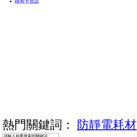
聯系卡普諾
熱門關鍵詞：
防靜電耗材