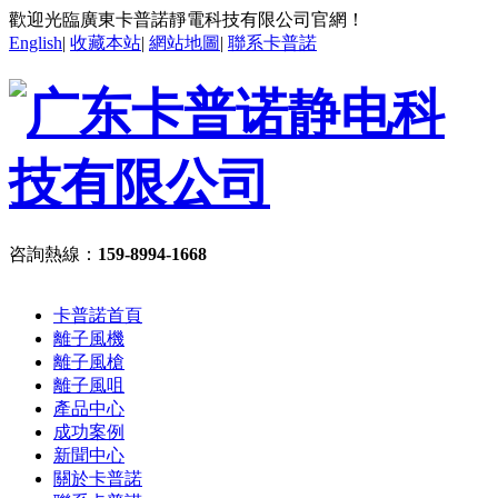
歡迎光臨廣東卡普諾靜電科技有限公司官網！
English
|
收藏本站
|
網站地圖
|
聯系卡普諾
咨詢熱線：
159-8994-1668
卡普諾首頁
離子風機
離子風槍
離子風咀
產品中心
成功案例
新聞中心
關於卡普諾