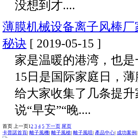
没想到才....
薄膜机械设备离子风棒厂
秘诀
[ 2019-05-15 ]
家是温暖的港湾，也是
15日是国际家庭日，
给大家收集了几条提升家
说“早安”“晚....
首页
上一页
1
2
3
4
5
下一页
尾页
卡普諾首頁
|
離子風機
|
離子風槍
|
離子風咀
|
產品中心
|
成功案例