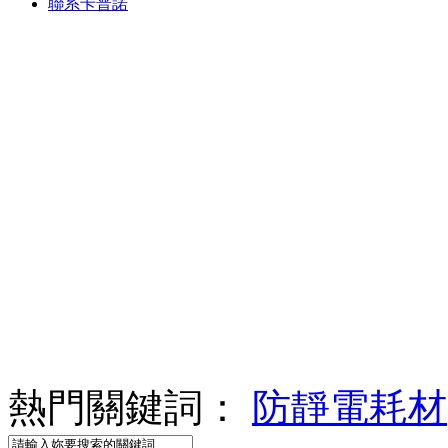
聯系卡普諾
熱門關鍵詞：
防靜電耗材