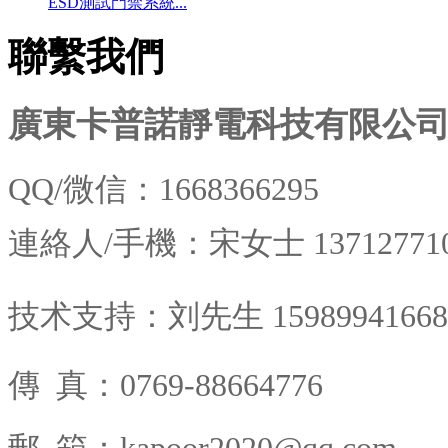
ESD測試門禁系統...
聯繫我們
廣東卡普諾靜電科技有限公
QQ/微信：1668366295
連絡人/
手機：宋女士
13712771
技术支持：刘先生 15989941668
傳 真
：0769-88664776