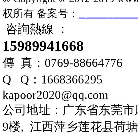
权所有
备案号：
粤ICP备1610
咨詢熱線 ：
15989941668
傳 真：0769-88664776
Q Q：166836
kapoor2020@qq.com
公司地址：广东省东莞市
9楼, 江西萍乡莲花县荷塘