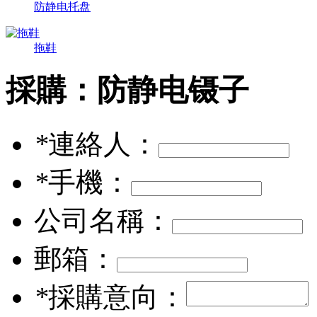
防静电托盘
拖鞋
採購：
防静电镊子
*
連絡人：
*
手機：
公司名稱：
郵箱：
*
採購意向：