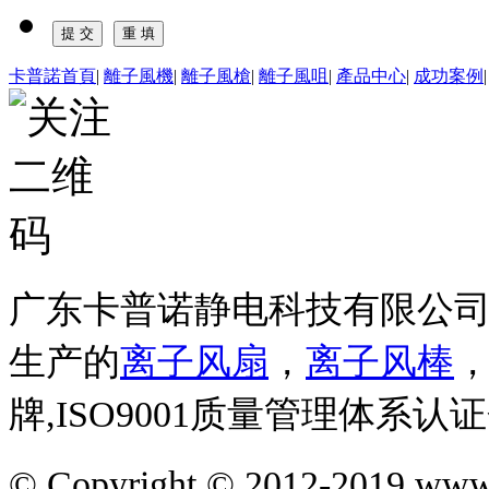
卡普諾首頁
|
離子風機
|
離子風槍
|
離子風咀
|
產品中心
|
成功案例
广东卡普诺静电科技有限公
生产的
离子风扇
，
离子风棒
牌,ISO9001质量管理体系认
© Copyright © 2012-201