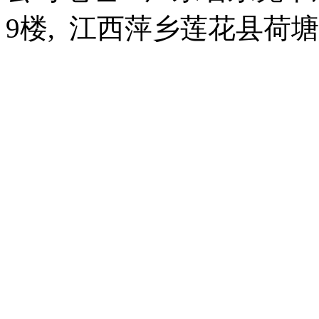
9楼, 江西萍乡莲花县荷塘