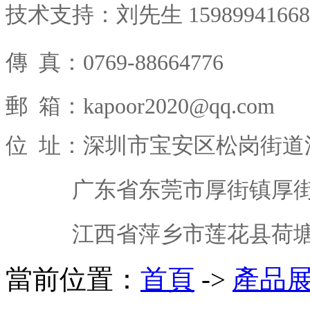
技术支持：刘先生 15989941668
傳 真
：0769-88664776
郵 箱：kapoor2020@qq.com
位 址：深圳市宝安区松岗街道
广东省东莞市厚街镇厚街西
江西省萍乡市莲花县荷塘乡
當前位置：
首頁
->
產品