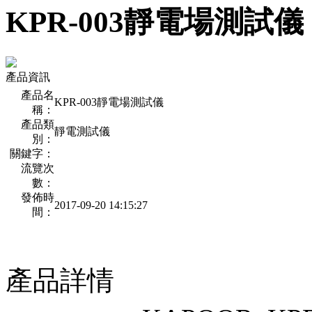
KPR-003靜電場測試儀
產品資訊
產品名
KPR-003靜電場測試儀
稱：
產品類
靜電測試儀
別：
關鍵字：
流覽次
數：
發佈時
2017-09-20 14:15:27
間：
產品詳情