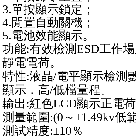
3.
單按顯示鎖定；
4.
閒置自動關機；
5.
電池效能顯示。
功
能
:
有效檢測
ESD
工作場
靜電電荷。
特
性
:
液晶
/
電平顯示檢測
顯示，高
/
低檔量程。
輸
出
:
紅色
LCD
顯示正電荷
測量範圍
:(0
～
±1.49kv
低
測試精度
:±10
％