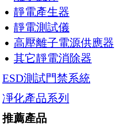
靜電產生器
靜電測試儀
高壓離子電源供應器
其它靜電消除器
ESD測試門禁系統
凈化產品系列
推薦產品