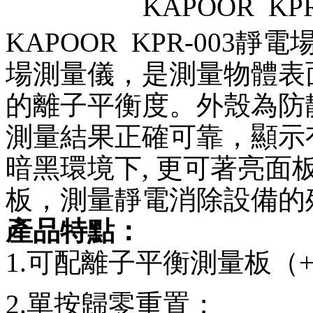
KAPOOR
KPR
KAPOOR KPR-003
靜電
場測量儀，是測量物體表
的離子平衡度。外殼為防
測量結果正確可靠，顯示
暗黑環境下
,
更可著亮面
板，測量靜電消除設備的
產品特點：
1.
可配離子平衡測量板（
+
2.
單按歸零重置；