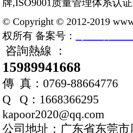
牌,ISO9001质量管理体系认
© Copyright © 2012-201
权所有
备案号：
粤ICP备1610
咨詢熱線 ：
15989941668
傳 真：0769-88664776
Q Q：166836
kapoor2020@qq.com
公司地址：广东省东莞市