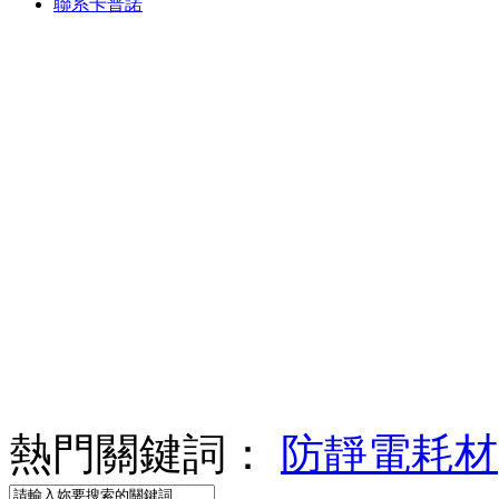
聯系卡普諾
熱門關鍵詞：
防靜電耗材