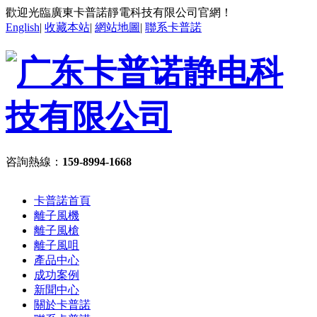
歡迎光臨廣東卡普諾靜電科技有限公司官網！
English
|
收藏本站
|
網站地圖
|
聯系卡普諾
咨詢熱線：
159-8994-1668
卡普諾首頁
離子風機
離子風槍
離子風咀
產品中心
成功案例
新聞中心
關於卡普諾