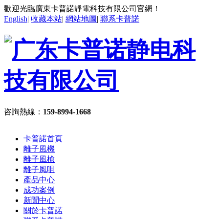
歡迎光臨廣東卡普諾靜電科技有限公司官網！
English
|
收藏本站
|
網站地圖
|
聯系卡普諾
咨詢熱線：
159-8994-1668
卡普諾首頁
離子風機
離子風槍
離子風咀
產品中心
成功案例
新聞中心
關於卡普諾