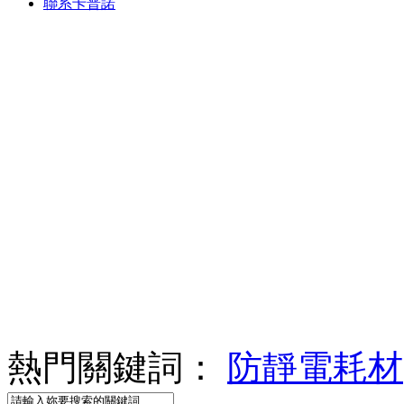
聯系卡普諾
熱門關鍵詞：
防靜電耗材