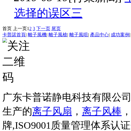
选择的误区三
首页
上一页
1
2
3
下一页
尾页
卡普諾首頁
|
離子風機
|
離子風槍
|
離子風咀
|
產品中心
|
成功案例
广东卡普诺静电科技有限公
生产的
离子风扇
，
离子风棒
牌,ISO9001质量管理体系认