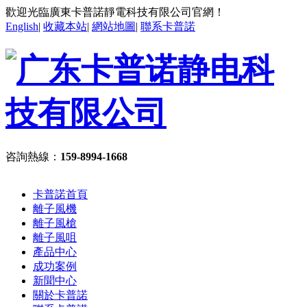
歡迎光臨廣東卡普諾靜電科技有限公司官網！
English
|
收藏本站
|
網站地圖
|
聯系卡普諾
咨詢熱線：
159-8994-1668
卡普諾首頁
離子風機
離子風槍
離子風咀
產品中心
成功案例
新聞中心
關於卡普諾