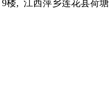
9楼, 江西萍乡莲花县荷塘