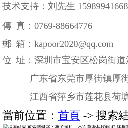
技术支持：刘先生 15989941668
傳 真
：0769-88664776
郵 箱：kapoor2020@qq.com
位 址：深圳市宝安区松岗街道
广东省东莞市厚街镇厚街西
江西省萍乡市莲花县荷塘乡
當前位置：
首頁
-> 搜索
蒐索關鍵字：
离子风机
，本次蒐索共找到
43
條相