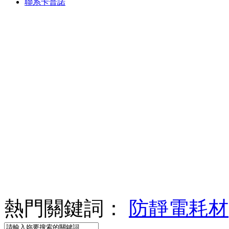
聯系卡普諾
熱門關鍵詞：
防靜電耗材