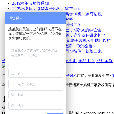
2019端午节放假通知
世界环境日，微型离子风机厂家在行动
90后孙宇晨拍天价午餐，微型离子风机厂家有话说
请您留言
郎朗宣布结婚，离子风机厂家祝福
离子风机供应商：离子风机如何保养？
感谢您的关注，当前客服人员不在
离子风机公司：赴韩读速成博士，“买”来的学位含....
线，请填写一下您的信息，我们会
离子风机公司：百万名画被撕毁，这个责任谁来担？
尽快和您联系。
中国移动5G手机即将上市，东莞离子风机公司拭目以待
今日头条也要开发智能手机? 元芳，你怎么看？
苏杯中国进决赛，离子风机公司期待你们凯旋归来
卡普諾首頁
|
離子風機
|
離子風槍
|
離子風咀
|
產品中心
|
成功案例
广东卡普诺静电科技有限公司是知名的
离子风机
厂家，专业研发生产的
© Copyright © 2012-2019 www.kapoor.hk 卡普诺离子风机厂家版权所有
咨詢熱線 ：
15989941668
傳 真：0769-88664776
Q Q：1668366295 郵 箱：kapoor2020@qq.c