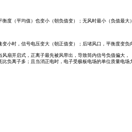
（平均值）也变小（朝负值变）；无风时最小（负值最大
，信号电压变大（朝正值变）；后堵风口，平衡度变负向
启式，正离子最先被风带出，导致筒内信号负值偏大，（无
耗比负离子多；且当消正电时，电子受极板电场的单位质量电场