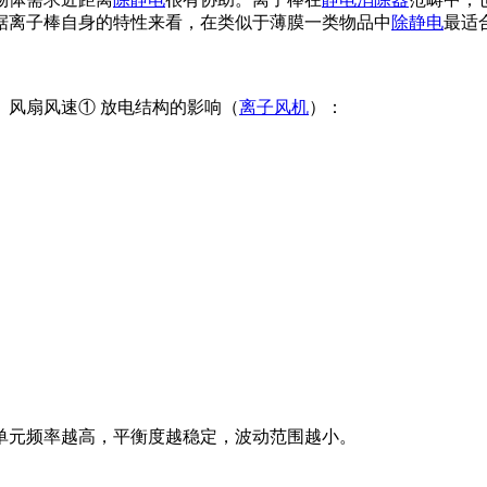
据离子棒自身的特性来看，在类似于薄膜一类物品中
除静电
最适
扇风速① 放电结构的影响（
离子风机
）：
率越高，平衡度越稳定，波动范围越小。